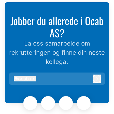
Jobber du allerede i Ocab
AS?
La oss samarbeide om
rekrutteringen og finne din neste
kollega.
@
ocab.no
ocab.no
Logg in