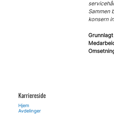
servicehå
Sammen by
konsern i
Grunnlag
Medarbei
Omsetnin
Karriereside
Hjem
Avdelinger