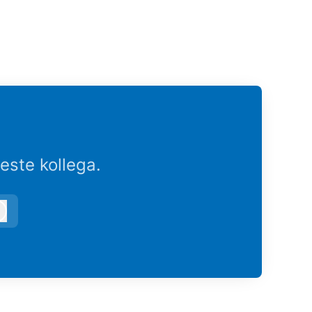
este kollega.
Logg inn