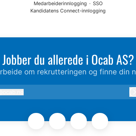
Medarbeiderinnlogging
·
SSO
Kandidatens Connect-innlogging
Jobber du allerede i Ocab AS?
beide om rekrutteringen og finne din n
@
ocab.no
ocab.no