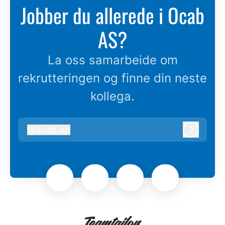
Jobber du allerede i Ocab
AS?
La oss samarbeide om
rekrutteringen og finne din neste
kollega.
@
ocab.no
ocab.no
Logg in