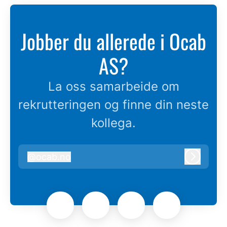
Jobber du allerede i Ocab
AS?
La oss samarbeide om
rekrutteringen og finne din neste
kollega.
@
ocab.no
ocab.no
Logg in