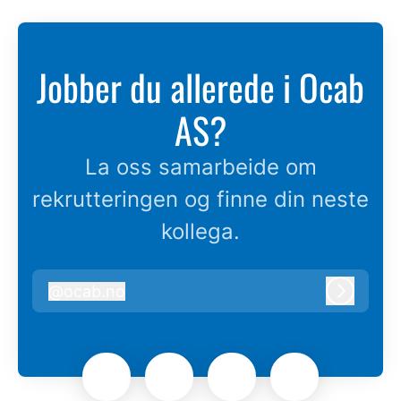
Jobber du allerede i Ocab
AS?
La oss samarbeide om
rekrutteringen og finne din neste
kollega.
@
ocab.no
ocab.no
Logg in