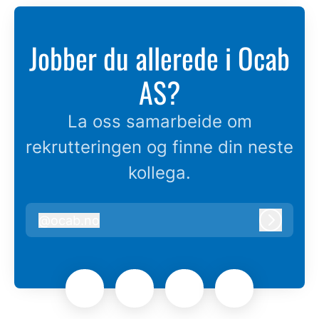
Jobber du allerede i Ocab
AS?
La oss samarbeide om
rekrutteringen og finne din neste
kollega.
@
ocab.no
ocab.no
Logg in