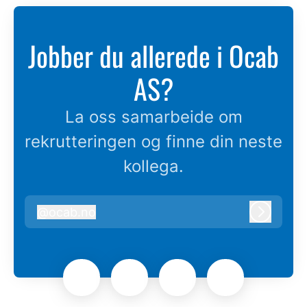
Jobber du allerede i Ocab
AS?
La oss samarbeide om
rekrutteringen og finne din neste
kollega.
@
ocab.no
ocab.no
Logg in