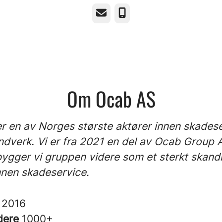
E-post
Telefonnummer
Om Ocab AS
r en av Norges største aktører innen skades
ndverk. Vi er fra 2021 en del av Ocab Group 
gger vi gruppen videre som et sterkt skand
nnen skadeservice.
t
2016
dere
1000+