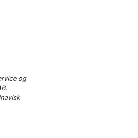
ervice og
AB.
inavisk