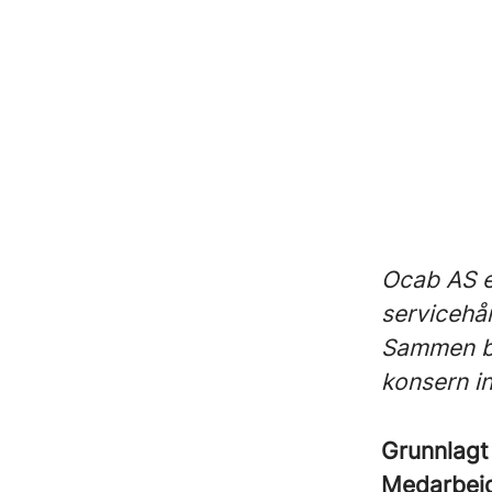
Ocab AS e
servicehå
Sammen by
konsern i
Grunnlag
Medarbei