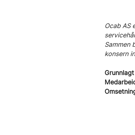
Ocab AS e
servicehå
Sammen by
konsern i
Grunnlag
Medarbei
Omsetnin