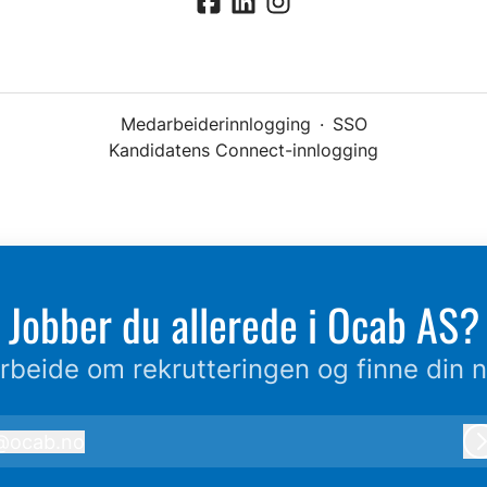
Medarbeiderinnlogging
·
SSO
Kandidatens Connect-innlogging
Jobber du allerede i Ocab AS?
beide om rekrutteringen og finne din n
@
ocab.no
ocab.no