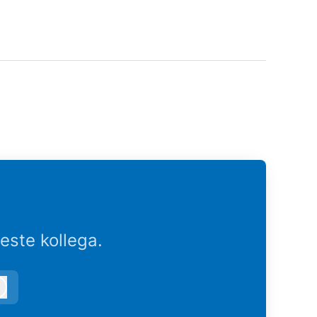
este kollega.
Logg inn