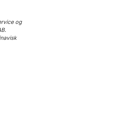
ervice og
AB.
inavisk