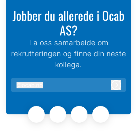
Jobber du allerede i Ocab
AS?
La oss samarbeide om
rekrutteringen og finne din neste
kollega.
@
ocab.no
ocab.no
Logg in