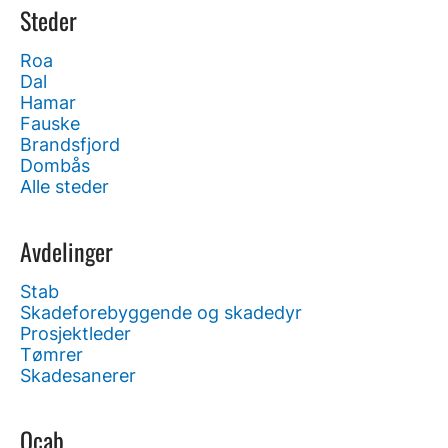
Steder
Roa
Dal
Hamar
Fauske
Brandsfjord
Dombås
Alle steder
Avdelinger
Stab
Skadeforebyggende og skadedyr
Prosjektleder
Tømrer
Skadesanerer
Ocab