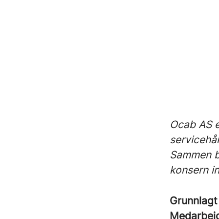
Ocab AS e
servicehå
Sammen by
konsern i
Grunnlag
Medarbei