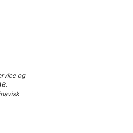
ervice og
AB.
inavisk