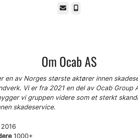
E-post
Telefonnummer
Om Ocab AS
r en av Norges største aktører innen skades
ndverk. Vi er fra 2021 en del av Ocab Group 
gger vi gruppen videre som et sterkt skand
nnen skadeservice.
t
2016
dere
1000+