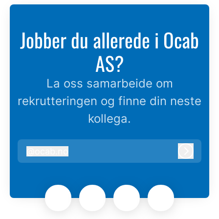
Jobber du allerede i Ocab
AS?
La oss samarbeide om
rekrutteringen og finne din neste
kollega.
@
ocab.no
ocab.no
Logg in