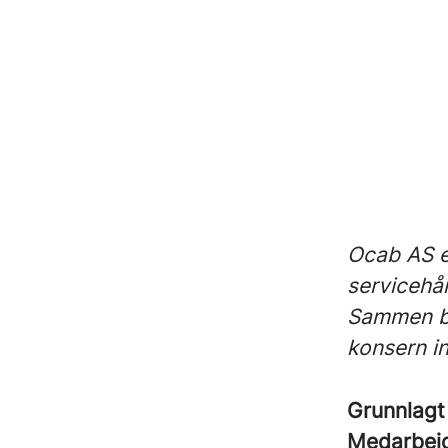
Ocab AS e
servicehå
Sammen by
konsern i
Grunnlag
Medarbei