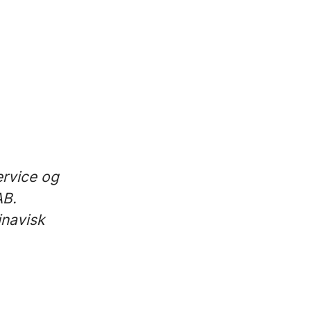
ervice og
AB.
inavisk