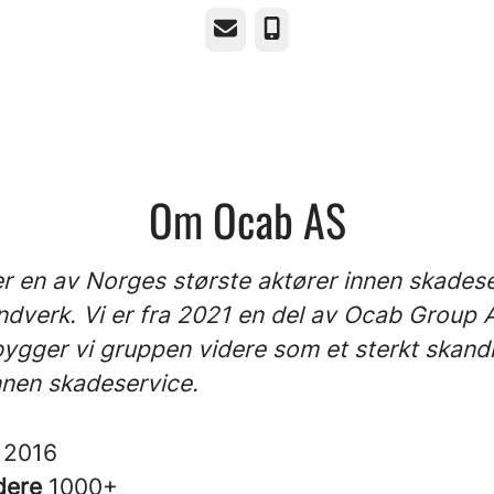
E-post
Telefonnummer
Om Ocab AS
r en av Norges største aktører innen skades
ndverk. Vi er fra 2021 en del av Ocab Group 
gger vi gruppen videre som et sterkt skand
nnen skadeservice.
t
2016
dere
1000+