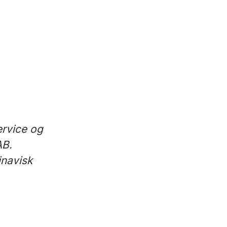
ervice og
AB.
inavisk