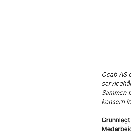
Ocab AS e
servicehå
Sammen by
konsern i
Grunnlag
Medarbei