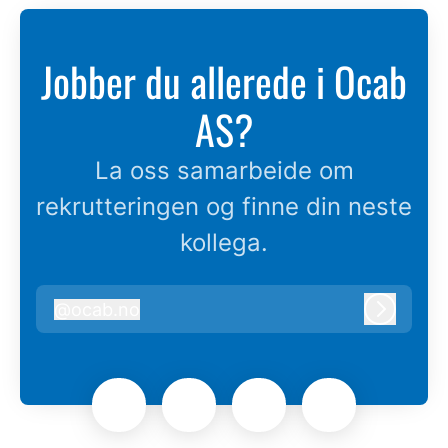
Jobber du allerede i Ocab
AS?
La oss samarbeide om
rekrutteringen og finne din neste
kollega.
@
ocab.no
ocab.no
Logg in