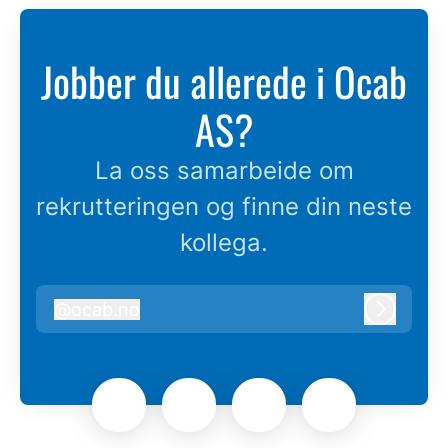
Jobber du allerede i Ocab
AS?
La oss samarbeide om
rekrutteringen og finne din neste
kollega.
@
ocab.no
ocab.no
Logg in