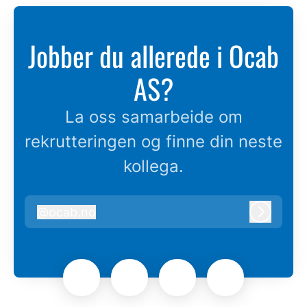
Jobber du allerede i Ocab
AS?
La oss samarbeide om
rekrutteringen og finne din neste
kollega.
@
ocab.no
ocab.no
Logg in