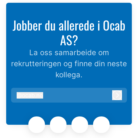
Jobber du allerede i Ocab
AS?
La oss samarbeide om
rekrutteringen og finne din neste
kollega.
@
ocab.no
ocab.no
Logg in