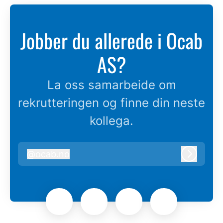
Jobber du allerede i Ocab
AS?
La oss samarbeide om
rekrutteringen og finne din neste
kollega.
@
ocab.no
ocab.no
Logg in