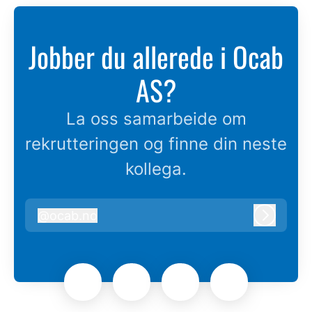
Jobber du allerede i Ocab
AS?
La oss samarbeide om
rekrutteringen og finne din neste
kollega.
@
ocab.no
ocab.no
Logg in