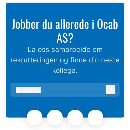
Jobber du allerede i Ocab
AS?
La oss samarbeide om
rekrutteringen og finne din neste
kollega.
@
ocab.no
ocab.no
Logg in