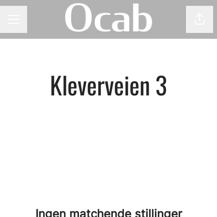
Del 
KARRIEREMENY
Kleverveien 3
Ingen matchende stillinger