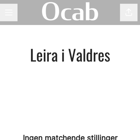
Del 
KARRIEREMENY
Leira i Valdres
Ingen matchende stillinger