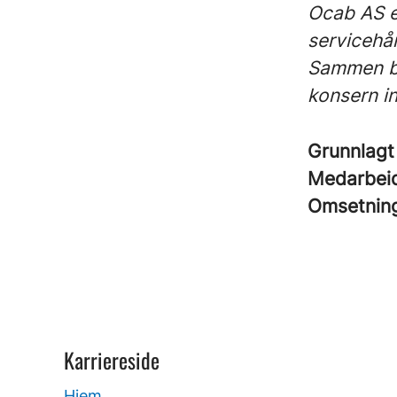
Ocab AS e
servicehå
Sammen by
konsern i
Grunnlag
Medarbei
Omsetnin
Karriereside
Hjem