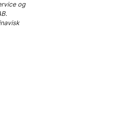
ervice og
AB.
inavisk