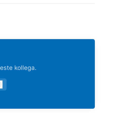
este kollega.
Logg inn