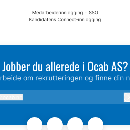
Medarbeiderinnlogging
·
SSO
Kandidatens Connect-innlogging
Jobber du allerede i Ocab AS?
beide om rekrutteringen og finne din n
@
ocab.no
ocab.no