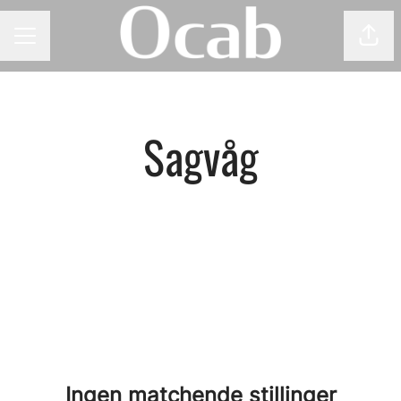
Del 
KARRIEREMENY
Sagvåg
Ingen matchende stillinger