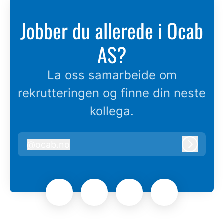
Jobber du allerede i Ocab
AS?
La oss samarbeide om
rekrutteringen og finne din neste
kollega.
@
ocab.no
ocab.no
Logg in