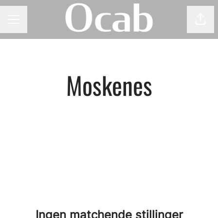
Del 
KARRIEREMENY
Moskenes
Ingen matchende stillinger