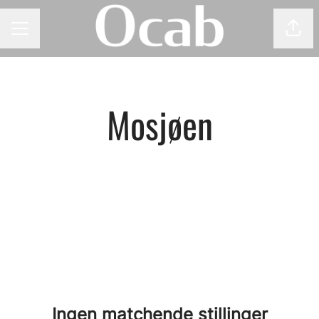
Del 
KARRIEREMENY
Mosjøen
Ingen matchende stillinger