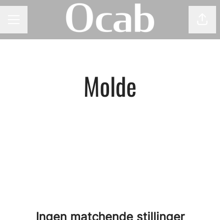
Del 
KARRIEREMENY
Molde
Ingen matchende stillinger