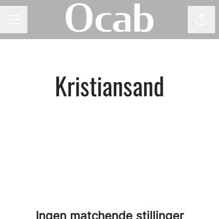
Del 
KARRIEREMENY
Kristiansand
Ingen matchende stillinger