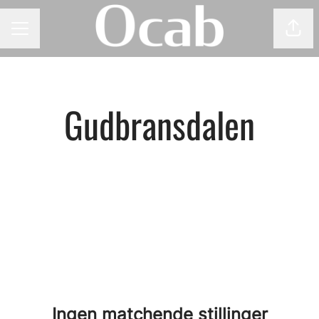
Del 
KARRIEREMENY
Gudbransdalen
Ingen matchende stillinger