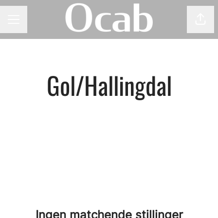
Del 
KARRIEREMENY
Gol/Hallingdal
Ingen matchende stillinger