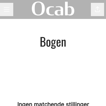
Del 
KARRIEREMENY
Bogen
Ingen matchende stillinger