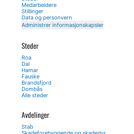
Medarbeidere
Stillinger
Data og personvern
Administrer informasjonskapsler
Steder
Roa
Dal
Hamar
Fauske
Brandsfjord
Dombås
Alle steder
Avdelinger
Stab
Skadeforebyggende og skadedyr