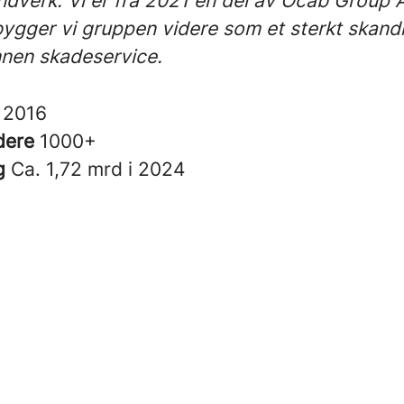
ndverk. Vi er fra 2021 en del av Ocab Group 
gger vi gruppen videre som et sterkt skand
nnen skadeservice.
t
2016
dere
1000+
g
Ca. 1,72 mrd i 2024