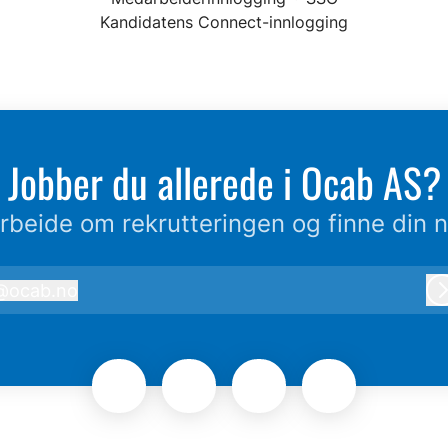
Kandidatens Connect-innlogging
Jobber du allerede i Ocab AS?
beide om rekrutteringen og finne din n
@
ocab.no
ocab.no