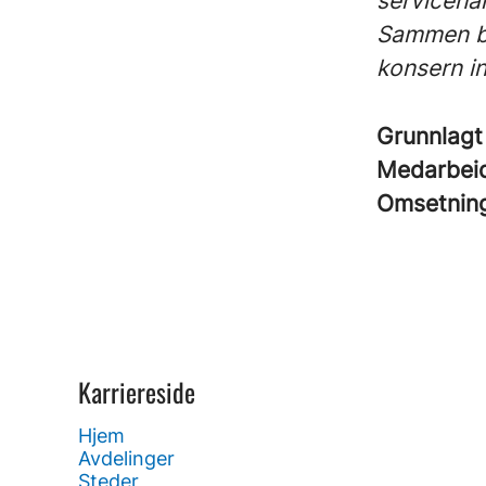
servicehå
Sammen by
konsern i
Grunnlag
Medarbei
Omsetnin
Karriereside
Hjem
Avdelinger
Steder