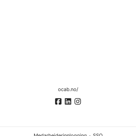
ocab.no/
Medarbeiderinnlogging
·
SSO