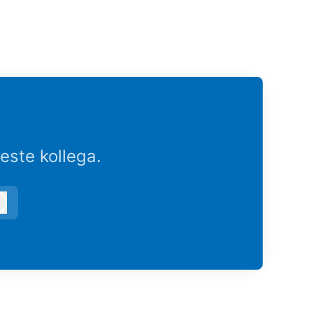
este kollega.
Logg inn