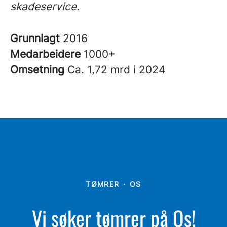
skadeservice.
Grunnlagt
2016
Medarbeidere
1000+
Omsetning
Ca. 1,72 mrd i 2024
TØMRER
·
OS
Vi søker tømrer på Os!