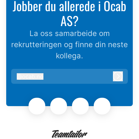
Jobber du allerede i Ocab
AS?
La oss samarbeide om
rekrutteringen og finne din neste
kollega.
@
ocab.no
ocab.no
Logg in