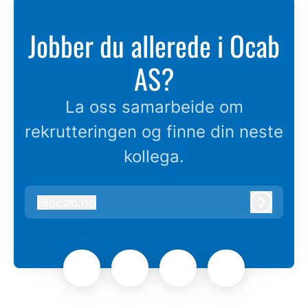
Jobber du allerede i Ocab
AS?
La oss samarbeide om
rekrutteringen og finne din neste
kollega.
@
ocab.no
ocab.no
Logg in