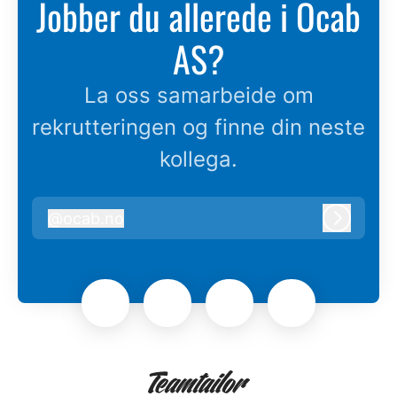
Jobber du allerede i Ocab
AS?
La oss samarbeide om
rekrutteringen og finne din neste
kollega.
@
ocab.no
ocab.no
Logg in