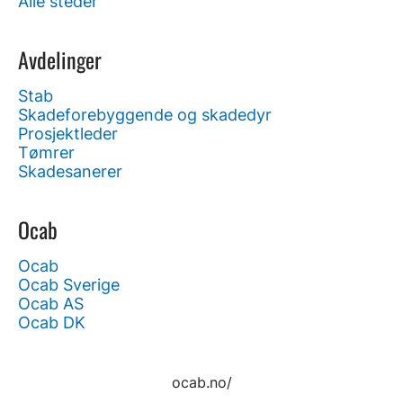
Alle steder
Avdelinger
Stab
Skadeforebyggende og skadedyr
Prosjektleder
Tømrer
Skadesanerer
Ocab
Ocab
Ocab Sverige
Ocab AS
Ocab DK
ocab.no/