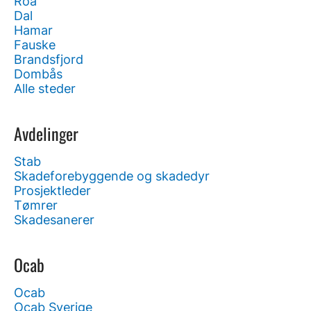
Roa
Dal
Hamar
Fauske
Brandsfjord
Dombås
Alle steder
Avdelinger
Stab
Skadeforebyggende og skadedyr
Prosjektleder
Tømrer
Skadesanerer
Ocab
Ocab
Ocab Sverige