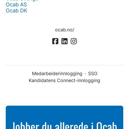
Ocab AS
Ocab DK
ocab.no/
Medarbeiderinnlogging
·
SSO
Kandidatens Connect-innlogging
Jobber du allerede i Ocab