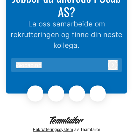
AS?
La oss samarbeide om
rekrutteringen og finne din neste
kollega.
@
ocab.no
ocab.no
Logg in
Rekrutteringssystem
av Teamtailor