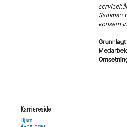
servicehå
Sammen by
konsern i
Grunnlag
Medarbei
Omsetnin
Karriereside
Hjem
Avdelinger