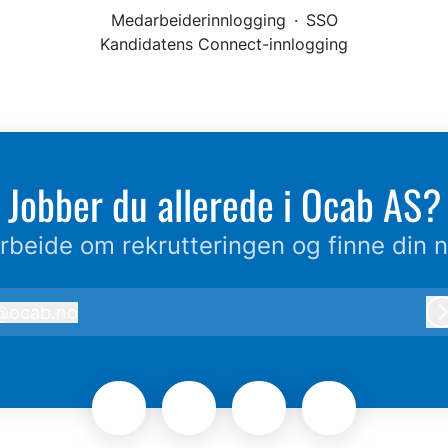
Medarbeiderinnlogging
·
SSO
Kandidatens Connect-innlogging
Jobber du allerede i Ocab AS?
beide om rekrutteringen og finne din n
@
ocab.no
ocab.no