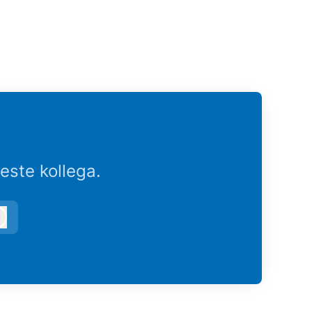
este kollega.
Logg inn