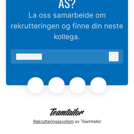
AS?
La oss samarbeide om
rekrutteringen og finne din neste
kollega.
@
ocab.no
ocab.no
Logg in
Rekrutteringssystem
av Teamtailor