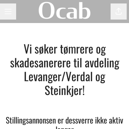
Del 
KARRIEREMENY
Vi søker tømrere og
skadesanerere til avdeling
Levanger/Verdal og
Steinkjer!
Stillingsannonsen er dessverre ikke aktiv