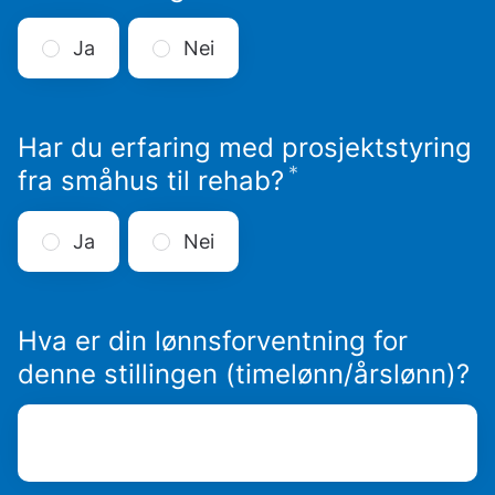
Ja
Nei
Har du erfaring med prosjektstyring
*
Påkrevd
fra småhus til rehab?
Ja
Nei
Hva er din lønnsforventning for
denne stillingen (timelønn/årslønn)?