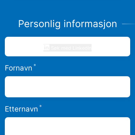
Personlig informasjon
Søk med LinkedIn
*
Påkrevd
Fornavn
*
Påkrevd
Etternavn