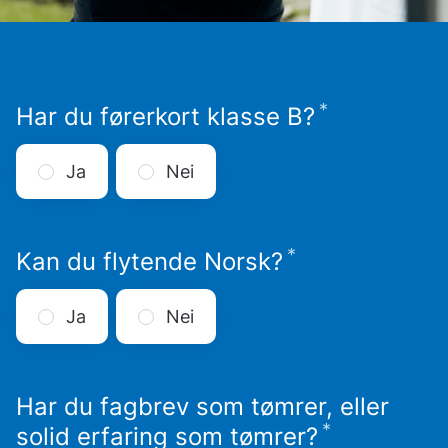
*
Påkrevd
Har du førerkort klasse B?
Ja
Nei
*
Påkrevd
Kan du flytende Norsk?
Ja
Nei
Har du fagbrev som tømrer, eller
*
Påkrevd
solid erfaring som tømrer?