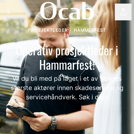
Del 
PROSJEKTLEDER
·
HAMMERFEST
Operativ prosjektleder i
Hammarfest!
Vil du bli med på laget i et av Norges
største aktører innen skadeservice og
servicehåndverk. Søk i dag!